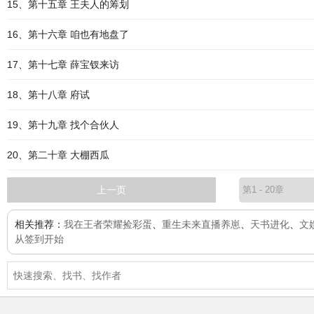
15、第十五章 王夫人的筹划
16、第十六章 咱也有地盘了
17、第十七章 薛宝钗来访
18、第十八章 府试
19、第十九章 找个合伙人
20、第二十章 大棚西瓜
上一页
相关推荐：
我在王者荣耀捡彩蛋
、
重生未来直播养崽
、
天书进化
、
文
从签到开始