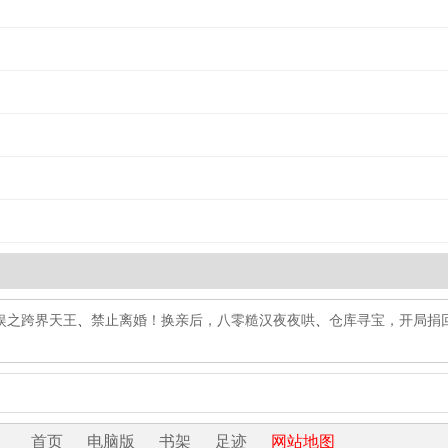
娱之跨界天王
、
禁止离婚！换亲后，八零糙汉夜夜哄
、
仓库寻宝，开局捐
首页
电脑版
书架
足迹
网站地图