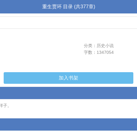
重生贾环 目录 (共377章)
分类：历史小说
字数：1347054
加入书架
样子。