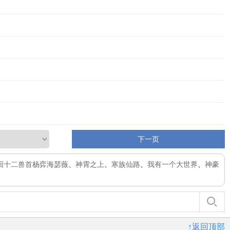
下一页
回十二兽首杨弈海瑟薇
、
神霄之上
、
寒族仙路
、
我有一个大世界
、
神豪
↑返回顶部