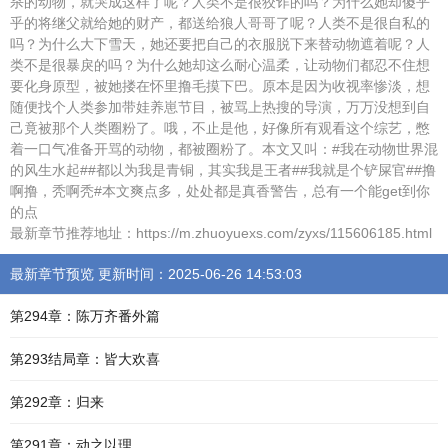
杀的动物，就哭成这样了呢？人类不是很狡诈的吗？为什么她却傻乎
乎的将继父就给她的财产，都送给狼人哥哥了呢？人类不是很自私的
吗？为什么大下雪天，她还要把自己的衣服脱下来替动物遮着呢？人
类不是很暴戾的吗？为什么她却这么耐心温柔，让动物们都忍不住想
要化身原型，被她搂在怀里撸毛摸下巴。原本是因为收视率惨淡，想
随便找个人类参加带娃养崽节目，被骂上热搜的导演，万万没想到自
己竟被那个人类圈粉了。哦，不止是他，好像所有观看这个综艺，憋
着一口气准备开骂的动物，都被圈粉了。本文又叫：#我在动物世界混
的风生水起##都以为我是青铜，其实我是王者##我就是个铲屎官##撸
啊撸，秃啊秃#本文爽点多，处处都是真香警告，总有一个能get到你
的点
最新章节推荐地址：https://m.zhuoyuexs.com/zyxs/115606185.html
最新章节预览 更新时间：2025-06-26 14:53:03
第294章：陈万齐番外篇
第293结局章：皆大欢喜
第292章：归来
第291章：动之以理