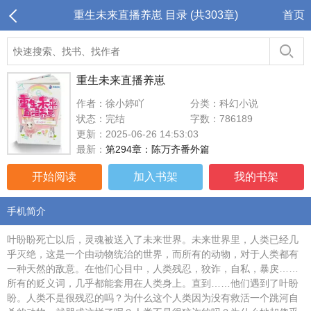
重生未来直播养崽 目录 (共303章)
首页
重生未来直播养崽
作者：徐小婷吖
分类：科幻小说
状态：完结
字数：786189
更新：2025-06-26 14:53:03
最新：
第294章：陈万齐番外篇
开始阅读
加入书架
我的书架
手机简介
叶盼盼死亡以后，灵魂被送入了未来世界。未来世界里，人类已经几
乎灭绝，这是一个由动物统治的世界，而所有的动物，对于人类都有
一种天然的敌意。在他们心目中，人类残忍，狡诈，自私，暴戾……
所有的贬义词，几乎都能套用在人类身上。直到……他们遇到了叶盼
盼。人类不是很残忍的吗？为什么这个人类因为没有救活一个跳河自