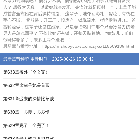
冷暴力到崩溃吧！ 姜乔乔冷笑，姜怡然以为抢了婚事就能当首富夫
人？ 想得太天真！ 以后她就会发现，秦海洋就是废材一个，上辈子能
成首富全靠她在背后操持铺路。 这辈子，她夺回彩礼、嫁妆，有钱在
手心不慌。 卖服装，开工厂，投房产，钱像流水一样哗啦啦进账。 首
富轮流做，这辈子还是在她家。 只是姜怡然口中那个只会冷暴力的老
男人是怎么回事？ 不仅比她还有钱，还整天黏着她。 “媳妇儿，咱们
钱赚得够多了，来多生两个娃吧！”
最新章节推荐地址：https://m.zhuoyuexs.com/zyxs/115609185.html
最新章节预览 更新时间：2025-06-26 15:00:42
第633章番外（全文完）
第632章这辈子她是首富
第631章迟来的深情比草贱
第630章一步慢，步步慢
第629章完了，全完了！
第628章最大的白眼狼是你