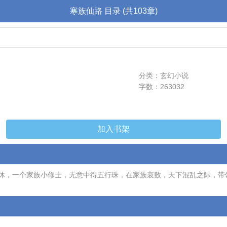
寒族仙路 目录 (共103章)
分类：玄幻小说
字数：263032
加入书架
休，一个家族小修士，无意中得五行珠，在家族衰败，天下混乱之际，带