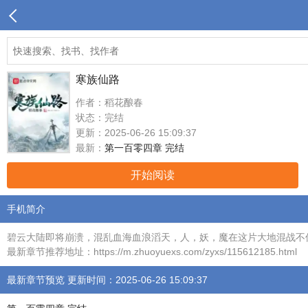
寒族仙路
作者：稻花酿春
状态：完结
更新：2025-06-26 15:09:37
最新：
第一百零四章 完结
开始阅读
手机简介
碧云大陆即将崩溃，混乱血海血浪滔天，人，妖，魔在这片大地混战不
最新章节推荐地址：https://m.zhuoyuexs.com/zyxs/115612185.html
最新章节预览 更新时间：2025-06-26 15:09:37