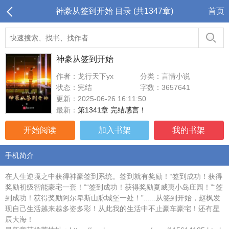
神豪从签到开始 目录 (共1347章)
首页
神豪从签到开始
作者：龙行天下yx
分类：言情小说
状态：完结
字数：3657641
更新：2025-06-26 16:11:50
最新：
第1341章 完结感言！
开始阅读
加入书架
我的书架
手机简介
在人生逆境之中获得神豪签到系统。签到就有奖励！“签到成功！获得
奖励初级智能豪宅一套！”“签到成功！获得奖励夏威夷小岛庄园！”“签
到成功！获得奖励阿尔卑斯山脉城堡一处！”......从签到开始，赵枫发
现自己生活越来越多姿多彩！从此我的生活中不止豪车豪宅！还有星
辰大海！