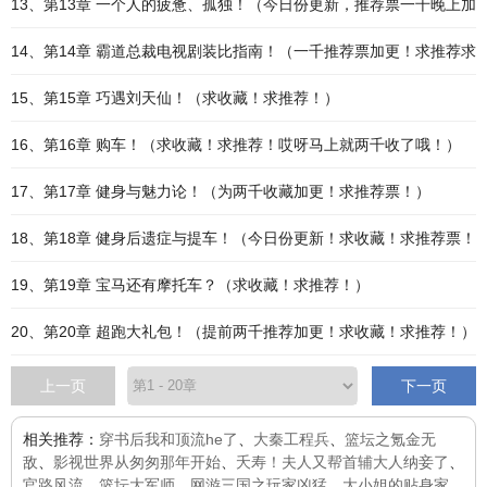
13、第13章 一个人的疲惫、孤独！（今日份更新，推荐票一千晚上加
14、第14章 霸道总裁电视剧装比指南！（一千推荐票加更！求推荐求
15、第15章 巧遇刘天仙！（求收藏！求推荐！）
16、第16章 购车！（求收藏！求推荐！哎呀马上就两千收了哦！）
17、第17章 健身与魅力论！（为两千收藏加更！求推荐票！）
18、第18章 健身后遗症与提车！（今日份更新！求收藏！求推荐票！
19、第19章 宝马还有摩托车？（求收藏！求推荐！）
20、第20章 超跑大礼包！（提前两千推荐加更！求收藏！求推荐！）
上一页
下一页
相关推荐：
穿书后我和顶流he了
、
大秦工程兵
、
篮坛之氪金无
敌
、
影视世界从匆匆那年开始
、
夭寿！夫人又帮首辅大人纳妾了
、
官路风流
、
篮坛大军师
、
网游三国之玩家凶猛
、
大小姐的贴身家