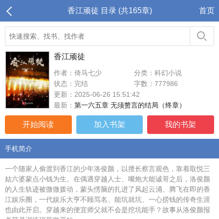
香江顽徒 目录 (共165章)
首页
香江顽徒
作者：倚马七少
分类：科幻小说
状态：完结
字数：777986
更新：2025-06-26 15:51:42
最新：
第一六五章 无须赘言的结局（终章）
开始阅读
加入书架
我的书架
手机简介
一个随家人偷渡到香江的少年洛俊颜，以擅长察言观色，靠着取悦三
姑六婆蒙点小钱为生。在偶遇穿越人士、嘴炮大能诚哥之后，洛俊颜
的人生轨迹被微微拨动，蒙头愣脑的扎进了风起云涌、腾飞在即的香
江娱乐圈，一代娱乐大亨不顾骂名、能坑就坑、一心捞钱的传奇生涯
也由此开启。穿越来的便宜师父就不会是挖坑能手？故事从洛俊颜报