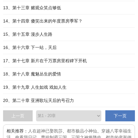
13、第十三章 赌观众笑点够低
14、第十四章 傻笑出来的年度票房季军？
15、第十五章 漫步人生路
16、第十六章 下一站，天后
17、第十七章 新片在千万票房里程碑下开机
18、第十八章 魔魅丛生的爱情
19、第十九章 人生如戏 戏如人生
20、第二十章 亚洲歌坛天后的号召力
上一页
下一页
相关推荐：
人在超神已娶凯莎
、
都市极品小神仙
、
穿越八零幸福生
活
、
偷看我日记，曹操制霸三国
、
三国之神将降临
、
都市的变形德