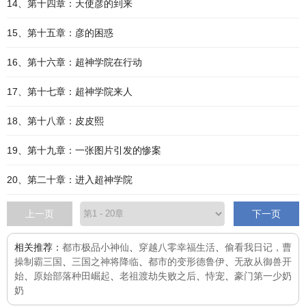
14、第十四章：天使彦的到来
15、第十五章：彦的困惑
16、第十六章：超神学院在行动
17、第十七章：超神学院来人
18、第十八章：皮皮熙
19、第十九章：一张图片引发的惨案
20、第二十章：进入超神学院
上一页
下一页
相关推荐：
都市极品小神仙
、
穿越八零幸福生活
、
偷看我日记，曹
操制霸三国
、
三国之神将降临
、
都市的变形德鲁伊
、
无敌从御兽开
始
、
原始部落种田崛起
、
老祖渡劫失败之后
、
恃宠
、
豪门第一少奶
奶