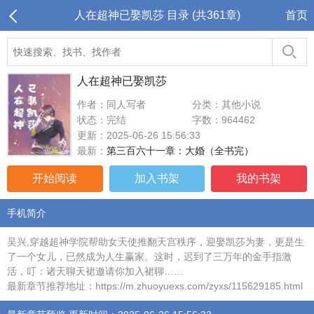
人在超神已娶凯莎 目录 (共361章)
首页
人在超神已娶凯莎
作者：同人写者
分类：其他小说
状态：完结
字数：964462
更新：2025-06-26 15:56:33
最新：
第三百六十一章：大婚（全书完）
开始阅读
加入书架
我的书架
手机简介
吴兴,穿越超神学院帮助女天使推翻天宫秩序，迎娶凯莎为妻，更是生
了一个女儿，已然成为人生赢家。这时，迟到了三万年的金手指激
活，叮：诸天聊天裙邀请你加入裙聊……
最新章节推荐地址：https://m.zhuoyuexs.com/zyxs/115629185.html