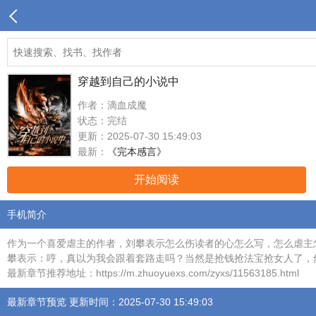
穿越到自己的小说中
作者：滴血成魔
状态：完结
更新：2025-07-30 15:49:03
最新：
《完本感言》
开始阅读
手机简介
作为一个喜爱虐主的作者，刘攀表示怎么伤读者的心怎么写，怎么虐主
攀表示：哼，真以为我会跟着套路走吗？当然是抢钱抢法宝抢女人了，然而，
最新章节推荐地址：https://m.zhuoyuexs.com/zyxs/11563185.html
最新章节预览 更新时间：2025-07-30 15:49:03