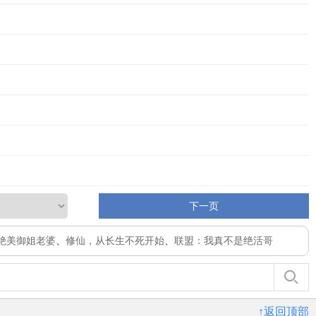
下一页
绝美御姐老婆
、
修仙，从长生不死开始
、
联盟：我真不是绝活哥
↑返回顶部