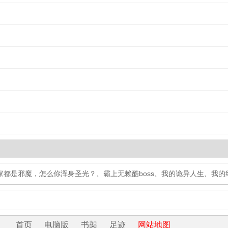
家都是邪魔，怎么你浑身圣光？
、
霸上无赖酷boss
、
我的诡异人生
、
我的
首页
电脑版
书架
足迹
网站地图