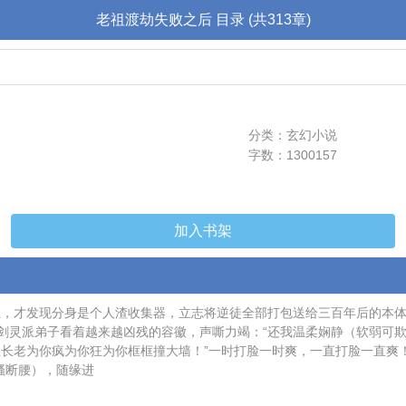
老祖渡劫失败之后 目录 (共313章)
分类：玄幻小说
字数：1300157
加入书架
上，才发现分身是个人渣收集器，立志将逆徒全部打包送给三百年后的本
剑灵派弟子看着越来越凶残的容徽，声嘶力竭：“还我温柔娴静（软弱可欺
五长老为你疯为你狂为你框框撞大墙！”一时打脸一时爽，一直打脸一直爽
祖骚断腰），随缘进