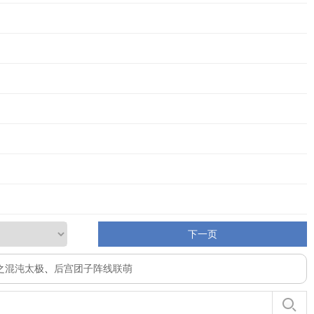
下一页
之混沌太极
、
后宫团子阵线联萌