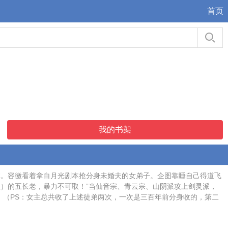
首页
我的书架
体。容徽看着拿白月光剧本抢分身未婚夫的女弟子。企图靠睡自己得道飞
）的五长老，暴力不可取！”当仙音宗、青云宗、山阴派攻上剑灵派，
！（PS：女主总共收了上述徒弟两次，一次是三百年前分身收的，第二