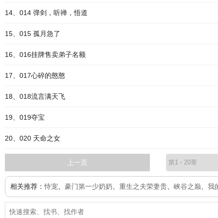
14、014 弹剑，听禅，悟道
15、015 孤月急了
16、016挂牌售卖弟子名额
17、017心碎的憨憨
18、018流言满天飞
19、019夺宝
20、020 天命之女
上一页
相关推荐：
恃宠
、
豪门第一少奶奶
、
重生之夫荣妻贵
、
峡谷之巅
、
我