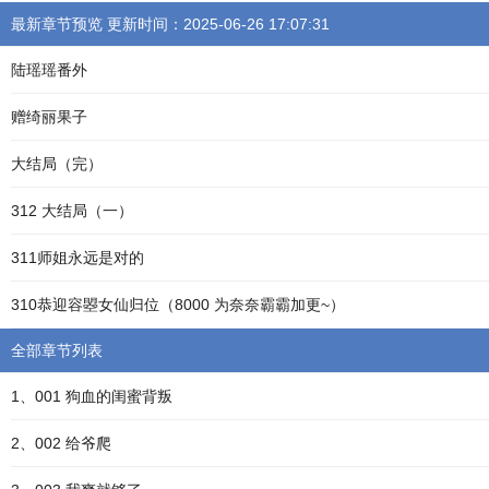
最新章节预览 更新时间：2025-06-26 17:07:31
陆瑶瑶番外
赠绮丽果子
大结局（完）
312 大结局（一）
311师姐永远是对的
310恭迎容曌女仙归位（8000 为奈奈霸霸加更~）
全部章节列表
1、001 狗血的闺蜜背叛
2、002 给爷爬