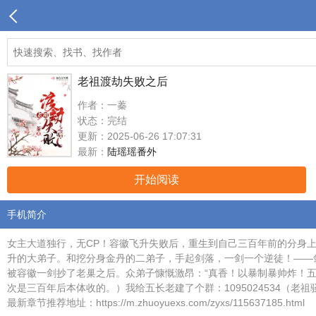
老祖渡劫失败之后
作者：一蓁
状态：完结
更新：2025-06-26 17:07:31
最新：
陆瑶瑶番外
开始阅读
手机简介
女主大道独行，无CP！容徽飞升失败后，重生到自己三百年前的分身
升的大弟子。和挖分身金丹的二弟子，手起剑落，一剑一个逆徒！——
被容徽一剑抄了老巢之后。众弟子慷慨激昂：“真香！以暴制暴帅炸！
次是三百年后本体收的。）我给五长老建了个群：1095024534（老
最新章节推荐地址：https://m.zhuoyuexs.com/zyxs/115637185.html