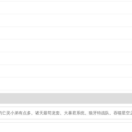
的亡灵小弟有点多
、
诸天最苟龙套
、
大暴君系统
、
狼牙特战队
、
吞噬星空