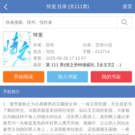
恃宠 目录 (共111章)
首页
恃宠
作者：臣年
分类：言情小说
状态：完结
字数：613714
更新：2025-06-26 17:12:57
最新：
第 111 章(情之所钟谢砚礼【全文完】...)
开始阅读
加入书架
我的书架
手机简介
1、秦梵被称之为古典舞界的宝藏级女神，一身玉骨软腰，天生就是为
了舞蹈而生。冷颜系脸蛋美得明目张胆，似白玉无瑕的瓷器，大家都
以为她这样不食人间烟火的仙女，没有男人配得上。直到网上爆出来
秦梵与一头银蓝发色的年轻男人携手同游。视频中，公认的人间仙女
秦梵主动跳到男人身上，上演亲昵考拉抱后，还抵着额头索吻。一夜