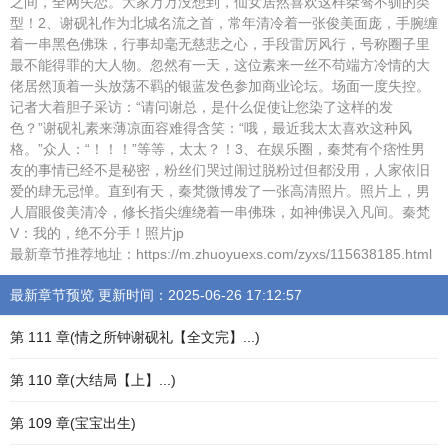
之间，全网失恋。大家万万没想到，仙女居然喜欢这样桀骜不驯的类
型！2、谢砚礼作为北城名流之首，常年清冷着一张俊美面庞，手腕缠
着一串黑色佛珠，行事却毫无慈悲之心，手段雷厉风行，号称圈子里
最不能得罪的大人物。忽然有一天，这位素来一丝不苟端方冷情的大
佬居然顶着一头放荡不羁的银蓝发色参加商业论坛。场面一度失控。
记者大着胆子采访：“请问谢总，是什么促使让您染了这样的发
色？”谢砚礼素来薄凉面容难得含笑：“哦，最近我太太喜欢这种风
格。”众人：“！！！”等等，太太？！3、在娱乐圈，秦梵有个痞性男
友的事情已经不是秘密，粉丝们哭过闹过脱粉过但都没用，人家依旧
爱的肆无忌惮。直到有天，秦梵微博发了一张高清照片。照片上，男
人眉眼俊美清冷，修长指尖缠绕着一串佛珠，如神佛误入凡间。秦梵
V：我的，绝不分手！照片jp
最新章节推荐地址：https://m.zhuoyuexs.com/zyxs/115638185.html
最新章节预览 更新时间：2025-06-26 17:12:57
第 111 章(情之所钟谢砚礼【全文完】...)
第 110 章(大结局【上】...)
第 109 章(宝宝出生)