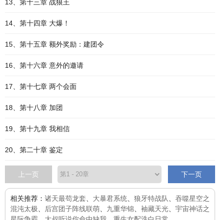
13、第十三章 战狼王
14、第十四章 大爆！
15、第十五章 额外奖励：建团令
16、第十六章 意外的邀请
17、第十七章 两个会面
18、第十八章 加团
19、第十九章 我相信
20、第二十章 鉴定
上一页
下一页
相关推荐：
诸天最苟龙套
、
大暴君系统
、
狼牙特战队
、
吞噬星空之
混沌太极
、
后宫团子阵线联萌
、
九重华锦
、
袖藏天光
、
宇宙神话之
星际争霸
、
大叔听说你命中缺我
、
重生女配洗白日常