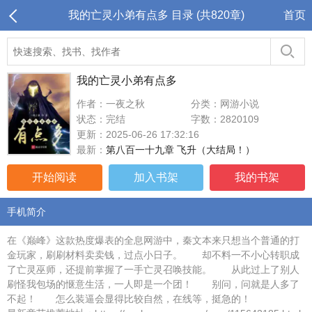
我的亡灵小弟有点多 目录 (共820章)
首页
我的亡灵小弟有点多
作者：一夜之秋
分类：网游小说
状态：完结
字数：2820109
更新：2025-06-26 17:32:16
最新：
第八百一十九章 飞升（大结局！）
开始阅读
加入书架
我的书架
手机简介
在《巅峰》这款热度爆表的全息网游中，秦文本来只想当个普通的打
金玩家，刷刷材料卖卖钱，过点小日子。 却不料一不小心转职成
了亡灵巫师，还提前掌握了一手亡灵召唤技能。 从此过上了别人
刷怪我包场的惬意生活，一人即是一个团！ 别问，问就是人多了
不起！ 怎么装逼会显得比较自然，在线等，挺急的！