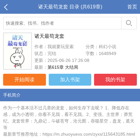
诸天最苟龙套 目录 (共619章)
首页
诸天最苟龙套
作者：我就要玩亚索
分类：科幻小说
状态：完结
字数：1648949
更新：2025-06-26 17:26:08
最新：
第615章 大结局
开始阅读
加入书架
我的书架
手机简介
作为一个基本活不过几章的龙套，如何生存下去呢？ 1、降低存在
感，成为小透明，你看不见我，看不见我。2、变强。主世界：莽荒
纪。龙套世界：九鼎记，斗破苍穹，沧元图，吞噬星空，盘龙，遮天
等
最新章节推荐地址：https://m.zhuoyuexs.com/zyxs/115643185.html