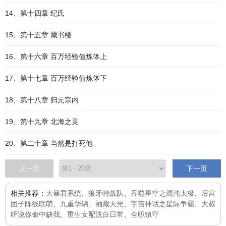
14、第十四章 纪氏
15、第十五章 藏书楼
16、第十六章 百万经验值炼体上
17、第十七章 百万经验值炼体下
18、第十八章 归元宗内
19、第十九章 北海之灵
20、第二十章 当然是打死他
上一页
下一页
相关推荐：
大暴君系统
、
狼牙特战队
、
吞噬星空之混沌太极
、
后宫
团子阵线联萌
、
九重华锦
、
袖藏天光
、
宇宙神话之星际争霸
、
大叔
听说你命中缺我
、
重生女配洗白日常
、
全职镇守