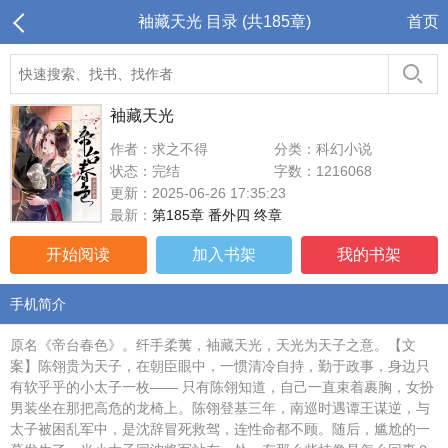
袖藏天光 目录 (共185章)
首页
袖藏天光
作者：求之不得
分类：科幻小说
状态：完结
字数：1216068
更新：2025-06-26 17:35:23
最新：
第185章 番外四 终章
开始阅读
加入书架
我的书架
手机简介
原名《帝台春色》。纤手柔荑，袖藏天光，天光为天子之意。【文
案】陈翎贵为天子，在朝臣眼中，一惯清冷自持，勤于政事，身边只
有软乎乎的小太子一枚—— 只有陈翎知道，自己一直束着裹胸，女扮
男装坐在那把高危的龙椅上。陈翎登基三年，南巡时遇谭王谋逆，与
太子被困乱军中，是沈辞冒死救驾，连性命都不顾。随后，尴尬的一