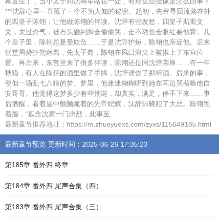
幕发生了，当小太子同沈将军站在一处，有那么些挂像是怎么回事？
***沈辞心里一直藏了一个不为人知的秘密。起初，先帝寻回流落在外
的四皇子陈翎，让他做陈翎的伴读。沈辞有些发愁，四皇子斯斯文
文，太过秀气，被石头砸到脚会偷偷哭，走不动也会眼红要他背。几
个皇子里，陈翎总是受欺负……于是沈辞护短，陈翎也亲近他。后来
朝堂局势扑朔迷离，先太子薨，陈翎在风口浪尖上被推上了东宫位
置。再后来，东宫里来了很多伴读，陈翎还是同沈辞亲厚……有一年
秋猎，有人在陈翎的酒里做了手脚，沈辞误饮了那杯酒。后来的事，
便似一场乱七八糟的梦。梦里，他迷迷糊糊听到她在耳边哭着唤他自
安哥哥。他觉得这梦多少有些荒诞，却真实，满足，停不下来……事
后酒醒，看着屋中颤颤跪着的先帝妃嫔，沈辞知晓犯了大忌。陈翎黑
着脸，“孤念沈家一门忠烈，此事至
最新章节推荐地址：https://m.zhuoyuexs.com/zyxs/115649185.html
最新章节预览 更新时间：2025-06-26 17:35:23
第185章 番外四 终章
第184章 番外四 尾声合集（四）
第183章 番外四 尾声合集（三）