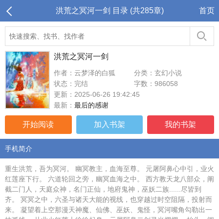
洪荒之冥河一剑 目录 (共285章)
首页
洪荒之冥河一剑
作者：云梦泽的白狐
分类：玄幻小说
状态：完结
字数：986058
更新：2025-06-26 19:42:45
最新：
最后的感谢
开始阅读
加入书架
我的书架
手机简介
重生洪荒，吾为冥河。 幽冥教主，血海至尊。 元屠阿鼻心中引，业火
红莲座下行。 六道轮回之旁，幽冥血海之中。 西方教天龙八部众，阐
截二门人，天庭众神，名门正仙，地府鬼神，巫妖二族......尽皆到
齐。 冥冥之中，六圣与诸天大能的视线，也穿越过时空阻隔，投射而
来。 凝望着上空那漫天神魔、仙佛、巫妖、鬼怪，冥河嘴角勾勒出一