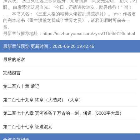
抹弧线。 从业火红莲上徐徐起身，元屠阿鼻二剑灵光熠熠。 抬头，闭
眼。 白发逐渐泛起血光。 “今日，还请诸位道友，助吾修行！” 噌！
...... 本书又名：《三重人格的精神大佬霍乱洪荒岁月》。 ps：作者君
的完本老书《重生洪荒之我成了世界之灵》，诸君闲暇时可前去一
赏。
最新章节推荐地址：https://m.zhuoyuexs.com/zyxs/115658185.html
最新章节预览 更新时间：2025-06-26 19:42:45
最后的感谢
完结感言
第二百八十章 后记
第二百七十九章 终章（大结局）（大章）
第二百七十八章 冥河准备了万古的一剑，斩道（5000字大章）
第二百七十七章 证道混元
全部章节列表