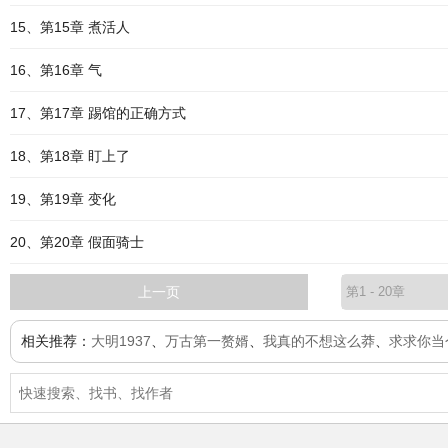
15、第15章 煮活人
16、第16章 气
17、第17章 踢馆的正确方式
18、第18章 盯上了
19、第19章 变化
20、第20章 假面骑士
上一页
相关推荐：
大明1937
、
万古第一赘婿
、
我真的不想这么莽
、
求求你当