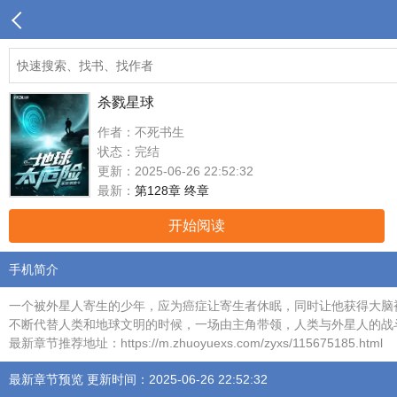
杀戮星球
作者：不死书生
状态：完结
更新：2025-06-26 22:52:32
最新：
第128章 终章
开始阅读
手机简介
一个被外星人寄生的少年，应为癌症让寄生者休眠，同时让他获得大脑被
不断代替人类和地球文明的时候，一场由主角带领，人类与外星人的战
最新章节推荐地址：https://m.zhuoyuexs.com/zyxs/115675185.html
最新章节预览 更新时间：2025-06-26 22:52:32