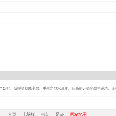
个妖吧
、
我呼吸就能变强
、
重生之似水流年
、
从亮剑开始的战争系统
、
王
首页
电脑版
书架
足迹
网站地图