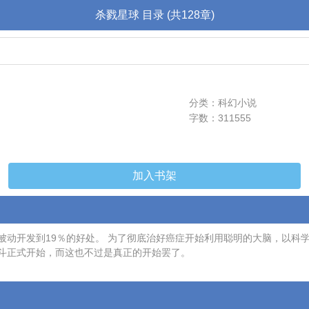
杀戮星球 目录 (共128章)
分类：科幻小说
字数：311555
加入书架
动开发到19％的好处。 为了彻底治好癌症开始利用聪明的大脑，以科
斗正式开始，而这也不过是真正的开始罢了。