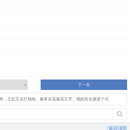
下一页
爷，王妃又去打劫啦
、
春常在花落花又开
、
我的安全屋是个坑
↑返回顶部