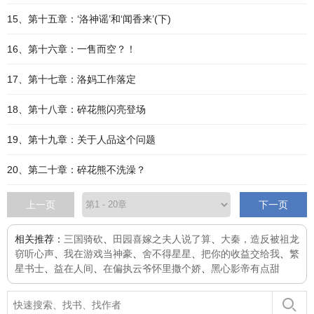
15、第十五章：‘洛神谣’和‘闻香来’(下)
16、第十六章：一售而空？！
17、第十七章：洛妈工作落定
18、第十八章：碎花熊闪亮登场
19、第十九章：关于人品这个问题
20、第二十章：碎花熊不洗澡？
上一页
下一页
相关推荐：
三国骑砍
、
田园喜嫁之夫人说了算
、
大秦，造反被祖龙
窃听心声
、
我在游戏当神豪
、
舍不得星星
、
把你的收益交给我
、
繁
星书士
、
益在人间
、
在偏执云爷怀里撒个娇
、
黑心影帝有点甜