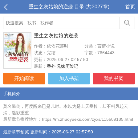
重生之灰姑娘的逆袭 目录 (共3027章)
首页
重生之灰姑娘的逆袭
作者：依依花落时
分类：言情小说
状态：完结
字数：7664443
更新：2025-06-27 02:57:50
最新：
番外 兄妹历险记
开始阅读
加入书架
我的书架
手机简介
莫名晕倒，再度醒来已是儿时。本以为是上天垂怜，却不料风起云
涌，迷影重重……
最新章节推荐地址：https://m.zhuoyuexs.com/zyxs/115689185.html
最新章节预览 更新时间：2025-06-27 02:57:50