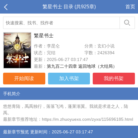
繁星书士 目录 (共925章)
首页
繁星书士
作者：李昆仑
分类：玄幻小说
状态：完结
字数：2426394
更新：2025-06-27 03:17:47
最新：
第九百二十四章 返回地球（大结局）
开始阅读
加入书架
我的书架
手机简介
悠悠青陆，禹禹独行，落落飞鸿，蓬莱渐翼。我就是求道之人，陆
禹。
最新章节推荐地址：https://m.zhuoyuexs.com/zyxs/115696185.html
最新章节预览 更新时间：2025-06-27 03:17:47