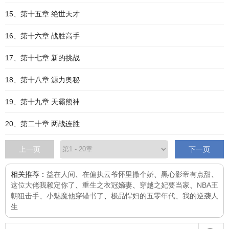
15、第十五章 绝世天才
16、第十六章 战胜高手
17、第十七章 新的挑战
18、第十八章 源力奥秘
19、第十九章 天霸熊神
20、第二十章 两战连胜
上一页
下一页
相关推荐：
益在人间
、
在偏执云爷怀里撒个娇
、
黑心影帝有点甜
、
这位大佬我赖定你了
、
重生之衣冠嫡妻
、
穿越之妃要当家
、
NBA王
朝狙击手
、
小魅魔他穿错书了
、
极品悍妇的五零年代
、
我的逆袭人
生