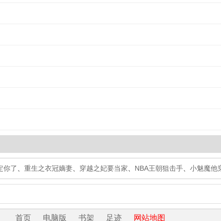
定你了
、
重生之衣冠嫡妻
、
穿越之妃要当家
、
NBA王朝狙击手
、
小魅魔他
首页
电脑版
书架
足迹
网站地图