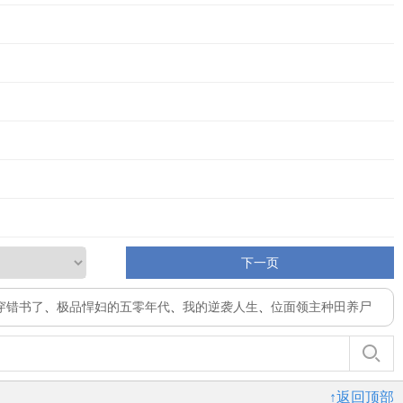
下一页
穿错书了
、
极品悍妇的五零年代
、
我的逆袭人生
、
位面领主种田养尸
↑返回顶部