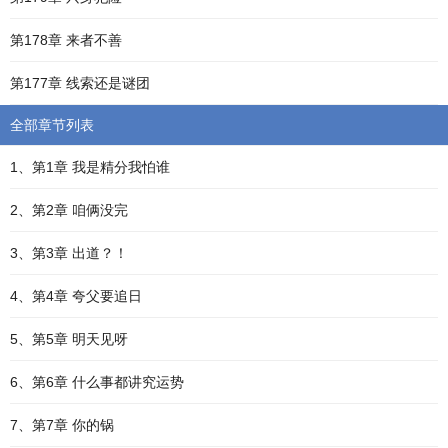
第178章 来者不善
第177章 线索还是谜团
全部章节列表
1、第1章 我是精分我怕谁
2、第2章 咱俩没完
3、第3章 出道？！
4、第4章 夸父要追日
5、第5章 明天见呀
6、第6章 什么事都讲究运势
7、第7章 你的锅