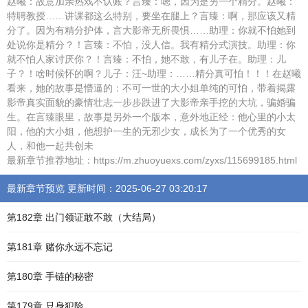
赵曦：故意加亲热戏不认账？言臻：嗯，因为是另一个精分。赵曦：
特聘教授……讲课都这么特别，要坐在腿上？言臻：啊，那应该又精
分了。因为有精分护体，言大影帝无所畏惧……助理：你就不怕她到
处说你是精分？！言臻：不怕，没人信。我有精分式演技。助理：你
就不怕人家讨厌你？！言臻：不怕，她不敢，有儿子在。助理：儿
子？！啥时候怀的啊？儿子：汪~助理：……精分真可怕！！！在赵曦
看来，她的故事是懵逼的：不可一世的大小姐单纯的可怕，带着揭露
影帝真实面貌的豪情壮志一步步跌进了大影帝亲手挖的大坑，骗婚骗
生。在言臻眼里，故事是另外一个版本，意外地正经：他心里的小太
阳，他的大小姐，他想护一生的无邪少女，成长为了一个优秀的女
人，和他一起共创未
最新章节推荐地址：https://m.zhuoyuexs.com/zyxs/115699185.html
最新章节预览 更新时间：2025-06-27 03:20:17
第182章 出门领证敢不敢（大结局）
第181章 赌你永远不忘记
第180章 手链的秘密
第179章 只身犯险