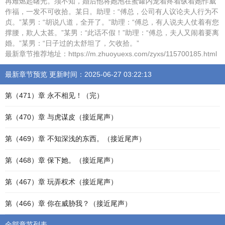
再难燃起曙光。须不知，婚后他将她泡在蜜罐内宠着疼着纵着她作威
作福，一发不可收拾。某日。助理：“傅总，公司有人议论夫人行为不
贞。”某男：“胡说八道，全开了。”助理：“傅总，有人说夫人仗着有您
撑腰，欺人太甚。”某男：“此话不假！”助理：“傅总，夫人又闹着要离
婚。”某男：“日子过的太舒坦了，欠收拾。”
最新章节推荐地址：https://m.zhuoyuexs.com/zyxs/115700185.html
最新章节预览 更新时间：2025-06-27 03:22:13
第（471）章 永不相见！（完）
第（470）章 与虎谋皮（接近尾声）
第（469）章 不知深浅的东西。（接近尾声）
第（468）章 保下她。（接近尾声）
第（467）章 玩弄权术（接近尾声）
第（466）章 你在威胁我？（接近尾声）
全部章节列表