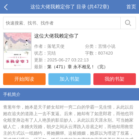
这位大佬我赖定你了 目录 (共472章)
首页
这位大佬我赖定你了
作者：落笔天使
分类：言情小说
状态：完结
字数：807420
更新：2025-06-27 03:22:13
最新：
第（471）章 永不相见！（完）
开始阅读
加入书架
我的书架
手机简介
青葱年华，她本是天子娇女却对一穷二白的学霸一见生情，从此以后
她在追夫的道路上一去不复返。后来，她却有了如意郎君，而他也羽
化蜕变身边有了人人艳羡的影后妙人，从此以后天涯永别。可当她家
破人亡，未婚夫毁婚，朝夕之间从云潭跌入谷底之时，而他却用救世
主的方式以一纸婚约，将她捆绑。这桩婚姻，她原以为埋进了坟墓，