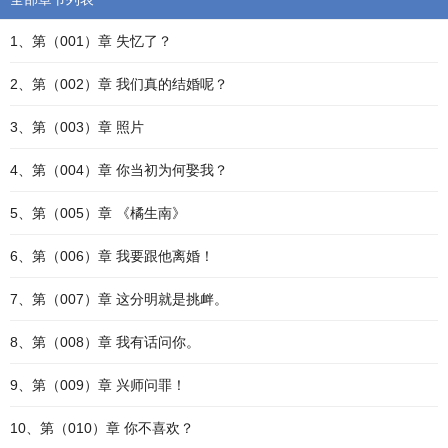
1、第（001）章 失忆了？
2、第（002）章 我们真的结婚呢？
3、第（003）章 照片
4、第（004）章 你当初为何娶我？
5、第（005）章 《橘生南》
6、第（006）章 我要跟他离婚！
7、第（007）章 这分明就是挑衅。
8、第（008）章 我有话问你。
9、第（009）章 兴师问罪！
10、第（010）章 你不喜欢？