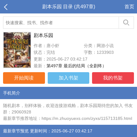
剧本乐园 目录 (共497章)
首页
剧本乐园
作者：唐小虾
分类：网游小说
状态：完结
字数：1233903
更新：2025-06-27 03:42:17
最新：
第497章 最后的结局（全剧终）
开始阅读
加入书架
我的书架
手机简介
随机剧本，别样体验，欢迎连接游戏舱，剧本乐园期待您的加入 书友
群：29060928
最新章节推荐地址：https://m.zhuoyuexs.com/zyxs/115713185.html
最新章节预览 更新时间：2025-06-27 03:42:17