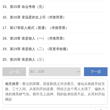
15、第15章 命运考卷（完）
16、第16章 变温柔的女上司（求推荐票）
17、第17章双人模式（普通）（求推荐票）
18、第18章 谁是狼人（一）（求推荐票）
19、第19章 谁是狼人（二）（双更求收藏）
20、第20章 谁是狼人（三）
上一页
下一页
相关推荐：
教父的荣耀
、
碧蓝航线之对决塞壬
、
修仙从跑路开始无
敌
、
三寸人间
、
从签到开始逆袭
、
明侦之这个男人太强了
、
偏执大
佬的佛系娇气包
、
都市无上战神
、
我的徒弟你惹不起
、
从亮剑开始
崛起