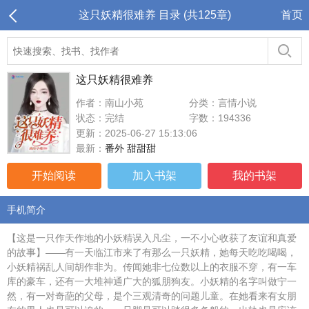
这只妖精很难养 目录 (共125章)
首页
这只妖精很难养
作者：南山小苑
分类：言情小说
状态：完结
字数：194336
更新：2025-06-27 15:13:06
最新：
番外 甜甜甜
开始阅读
加入书架
我的书架
手机简介
【这是一只作天作地的小妖精误入凡尘，一不小心收获了友谊和真爱
的故事】——有一天临江市来了有那么一只妖精，她每天吃吃喝喝，
小妖精祸乱人间胡作非为。传闻她非七位数以上的衣服不穿，有一车
库的豪车，还有一大堆神通广大的狐朋狗友。小妖精的名字叫做宁一
然，有一对奇葩的父母，是个三观清奇的问题儿童。在她看来有女朋