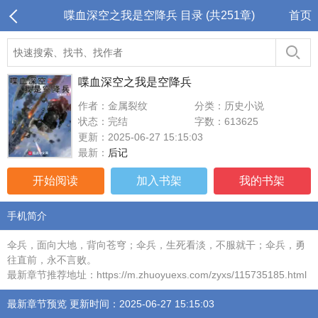
喋血深空之我是空降兵 目录 (共251章)
首页
喋血深空之我是空降兵
作者：金属裂纹
分类：历史小说
状态：完结
字数：613625
更新：2025-06-27 15:15:03
最新：
后记
开始阅读
加入书架
我的书架
手机简介
伞兵，面向大地，背向苍穹；伞兵，生死看淡，不服就干；伞兵，勇
往直前，永不言败。
最新章节推荐地址：https://m.zhuoyuexs.com/zyxs/115735185.html
最新章节预览 更新时间：2025-06-27 15:15:03