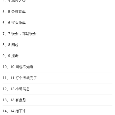
4、4 乌合之众
5、5 杂牌首战
6、6 街头激战
7、7 误会，都是误会
8、8 潮起
9、9 撞击
10、10 问也不知道
11、11 打个滚就完了
12、12 小道消息
13、13 有点悬
14、14 撤下来