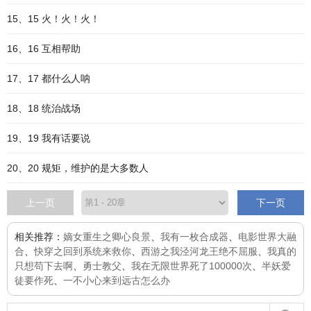
15、15 火！火！火！
16、16 互相帮助
17、17 都什么人呐
18、18 统治战场
19、19 我有话要说
20、20 规矩，维护的是大多数人
上一页
下一页
相关推荐：
嫡女重生之卿心良景
、
我有一枚合成器
、
电影世界大融
合
、
快穿之回到系统来救你
、
西游之我泾河龙王绝不屈服
、
我真的
只想苟下去啊
、
勇士教父
、
我在无限世界死了100000次
、
半妖爱
徒要作死
、
一不小心来到远古怎么办