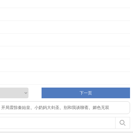
下一页
：开局震惊秦始皇
、
小奶妈大剑圣
、
别和我谈聊斋
、
媚色无双