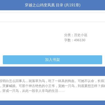
穿越之山鸡变凤凰 目录 (共191章)
分类：历史小说
字数：496130
加入书架
没明白怎么回事儿，就落草为鸟，吃了一杯具的狗血。可她不认命，长得
，哭爹喊娘。可那个神古绝色的小王爷，宠她一只鸟，到底要想怎样？插
，穿成一只鸟，从此一段非人非鸟的生活……