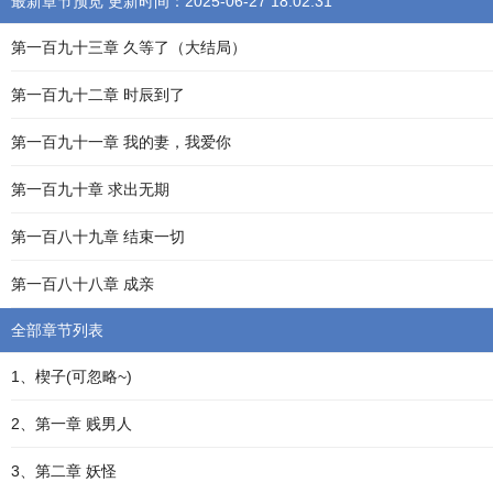
最新章节预览 更新时间：2025-06-27 18:02:31
第一百九十三章 久等了（大结局）
第一百九十二章 时辰到了
第一百九十一章 我的妻，我爱你
第一百九十章 求出无期
第一百八十九章 结束一切
第一百八十八章 成亲
全部章节列表
1、楔子(可忽略~)
2、第一章 贱男人
3、第二章 妖怪