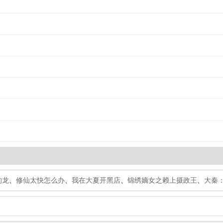
的龙
、
修仙太快怎么办
、
我在大夏开黑店
、
锦绣嫡女之赖上摄政王
、
大秦