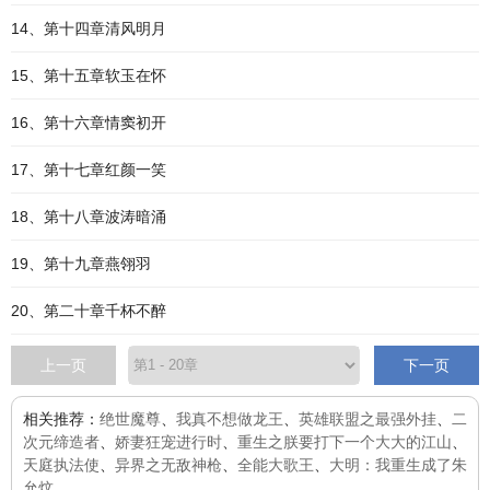
14、第十四章清风明月
15、第十五章软玉在怀
16、第十六章情窦初开
17、第十七章红颜一笑
18、第十八章波涛暗涌
19、第十九章燕翎羽
20、第二十章千杯不醉
上一页
下一页
相关推荐：
绝世魔尊
、
我真不想做龙王
、
英雄联盟之最强外挂
、
二
次元缔造者
、
娇妻狂宠进行时
、
重生之朕要打下一个大大的江山
、
天庭执法使
、
异界之无敌神枪
、
全能大歌王
、
大明：我重生成了朱
允炆