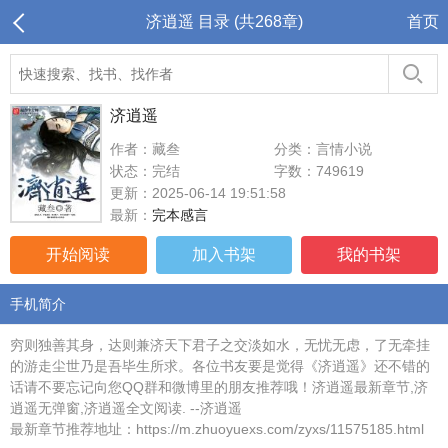
济逍遥 目录 (共268章)
首页
济逍遥
作者：藏叁
分类：言情小说
状态：完结
字数：749619
更新：2025-06-14 19:51:58
最新：
完本感言
开始阅读
加入书架
我的书架
手机简介
穷则独善其身，达则兼济天下君子之交淡如水，无忧无虑，了无牵挂
的游走尘世乃是吾毕生所求。各位书友要是觉得《济逍遥》还不错的
话请不要忘记向您QQ群和微博里的朋友推荐哦！济逍遥最新章节,济
逍遥无弹窗,济逍遥全文阅读. --济逍遥
最新章节推荐地址：https://m.zhuoyuexs.com/zyxs/11575185.html