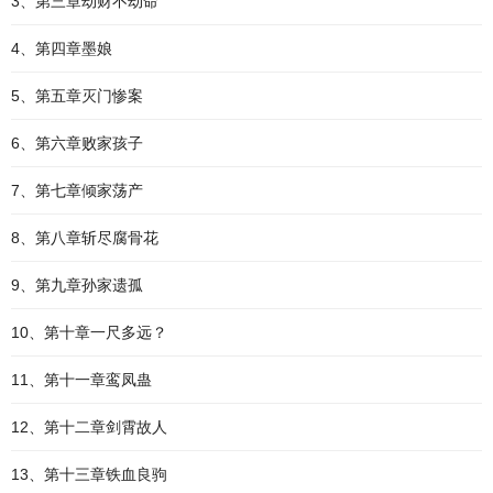
3、第三章劫财不劫命
4、第四章墨娘
5、第五章灭门惨案
6、第六章败家孩子
7、第七章倾家荡产
8、第八章斩尽腐骨花
9、第九章孙家遗孤
10、第十章一尺多远？
11、第十一章鸾凤蛊
12、第十二章剑霄故人
13、第十三章铁血良驹