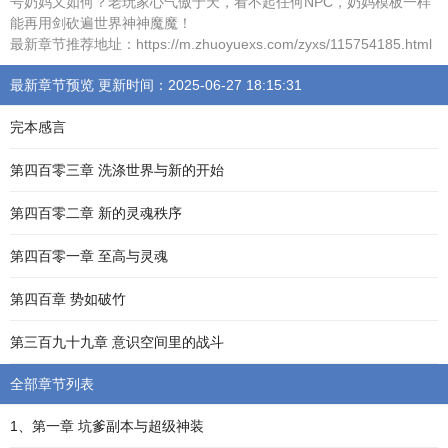
号奶妈又如何？老玩家心气傲于天，看不起任何NPC，奶妈模板一样
能再用剑砍遍世界神神魔魔！
最新章节推荐地址：https://m.zhuoyuexs.com/zyxs/115754185.html
最新章节预览 更新时间：2025-06-27 18:15:31
完本感言
第四百零三章 洗涤世界与新的开始
第四百零二章 新的灵魂秩序
第四百零一章 至高与灵魂
第四百章 势如破竹
第三百九十九章 意识空间里的战斗
全部章节列表
1、第一章 坑爹副本与超级神装