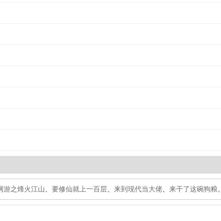
网游之烽火江山
、
要修仙就上一百层
、
来到现代当大佬
、
来干了这碗狗粮