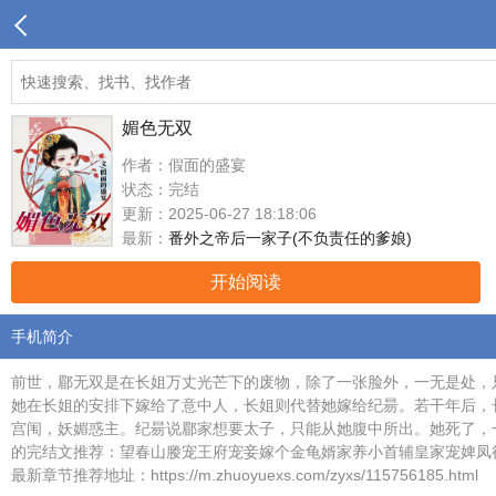
媚色无双
作者：假面的盛宴
状态：完结
更新：2025-06-27 18:18:06
最新：
番外之帝后一家子(不负责任的爹娘)
开始阅读
手机简介
前世，郿无双是在长姐万丈光芒下的废物，除了一张脸外，一无是处，
她在长姐的安排下嫁给了意中人，长姐则代替她嫁给纪昜。若干年后，
宫闱，妖媚惑主。纪昜说郿家想要太子，只能从她腹中所出。她死了，
的完结文推荐：望春山媵宠王府宠妾嫁个金龟婿家养小首辅皇家宠婢凤
最新章节推荐地址：https://m.zhuoyuexs.com/zyxs/115756185.html