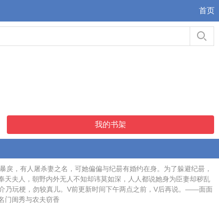
首页
我的书架
性暴戾，有人屠杀妻之名，可她偏偏与纪昜有婚约在身。为了躲避纪昜，
奉天夫人，朝野内外无人不知却讳莫如深，人人都说她身为臣妻却秽乱
介乃玩梗，勿较真儿。V前更新时间下午两点之前，V后再说。——面面
名门闺秀与农夫窃香