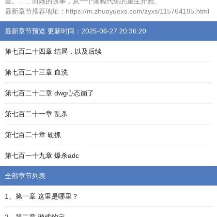
皇。……而她的故事，从一个落魄代练的重生开始。
最新章节推荐地址：https://m.zhuoyuexs.com/zyxs/115764185.html
最新章节预览 更新时间：2025-06-27 20:36:20
第七百二十四章 结局，以及后续
第七百二十三章 血洗
第七百二十二章 dwg心态崩了
第七百二十一章 乱杀
第七百二十章 硬抓
第七百一十九章 爆杀adc
全部章节列表
1、第一章 这里是哪里？