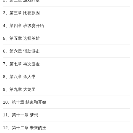
2、第二章 游戏约定
3、第三章 比赛原因
4、第四章 班级赛开始
5、第五章 选择英雄
6、第六章 辅助游走
7、第七章 再次游走
8、第八章 杀人书
9、第九章 大龙团
10、第十章 结束和开始
11、第十一章 梦想
12、第十二章 未来的王