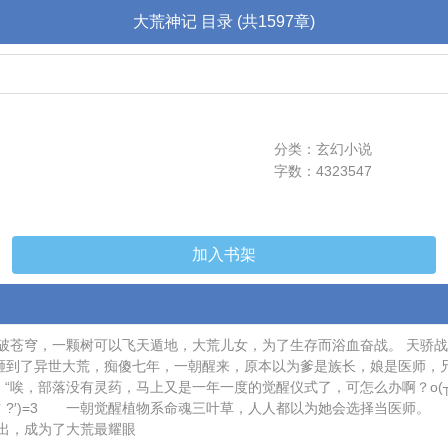
大荒神记 目录 (共1597章)
分类：玄幻小说
字数：4323547
加入书架
破苍穹，一颗树可以飞天遁地，大荒儿女，为了生存而浴血奋战。 天骄
.......... 个人版：紫殊被一个花盆砸到了异世大荒，痴傻七年，一朝醒来，原本以
：“唉，部落没有灵药，马上又是一年一度的觉醒仪式了，可怎么办啊？o(
 (｀?′)=3 一朝觉醒植物系命魂三叶草，人人都以为她会选择当医
出，成为了大荒最耀眼