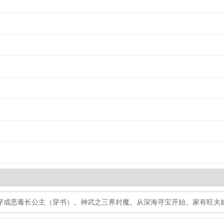
穿成恶毒长公主（穿书）
、
神武之三界封魔
、
从深海寻宝开始
、
家有旺夫