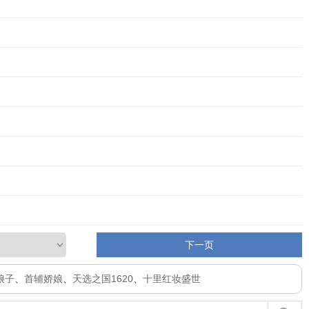
下一页
娘子
、
首辅娇娘
、
天选之国1620
、
十里红妆盛世