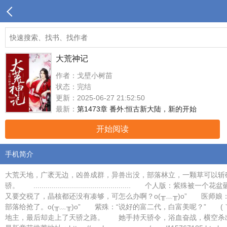
大荒神记
作者：戈壁小树苗
状态：完结
更新：2025-06-27 21:52:50
最新：
第1473章 番外:恒古新大陆，新的开始
开始阅读
手机简介
大荒天地，广袤无边，凶兽成群，异兽出没，部落林立，一颗草可以斩
骄。 ......................................
又要交税了，晶核都还没有凑够，可怎么办啊？o(╥﹏╥)o” 医师娘
部落给抢了。o(╥﹏╥)o” 紫殊：“说好的富二代，白富美呢？”
地主，最后却走上了天骄之路。 她手持天骄令，浴血奋战，横空杀