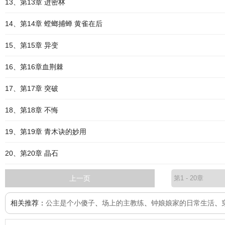
13、第13章 进密林
14、第14章 螳螂捕蝉 黄雀在后
15、第15章 异变
16、第16章血荆棘
17、第17章 突破
18、第18章 不悔
19、第19章 青木诀的妙用
20、第20章 晶石
上一页
相关推荐：
公主是个小傻子
、
场上的主教练
、
钟娘娘家的日常生活
、