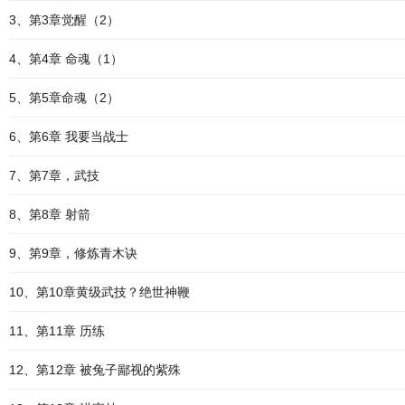
3、第3章觉醒（2）
4、第4章 命魂（1）
5、第5章命魂（2）
6、第6章 我要当战士
7、第7章，武技
8、第8章 射箭
9、第9章，修炼青木诀
10、第10章黄级武技？绝世神鞭
11、第11章 历练
12、第12章 被兔子鄙视的紫殊