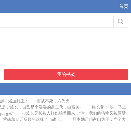
首页
我的书架
战起，浴血封王； 百战不死，方为天
为爹是族长，娘是医师，兄是少族长，自己是个妥妥的富二代，白富美。 族长爹：“唉，马上
╥﹏╥)o” 少族长兄长被人打伤抬着回来：“唉，我们的猎物又被隔壁
师。 紫殊却义无反顾的选择了当战士。 原本她只想占山为王，当个大