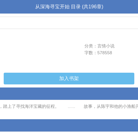
从深海寻宝开始 目录 (共196章)
分类：言情小说
字数：578558
加入书架
踏上了寻找海洋宝藏的征程。 ...... 故事，从陈宇和他的小渔船