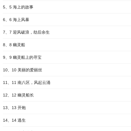
5、5 海上的故事
6、6 海上风暴
7、7 迎风破浪，劫后余生
8、8 幽灵船
9、9 幽灵船上的寻宝
10、10 美丽的爱丽丝
11、11 南八区，风起云涌
12、12 幽灵船长
13、13 开炮
14、14 逃生