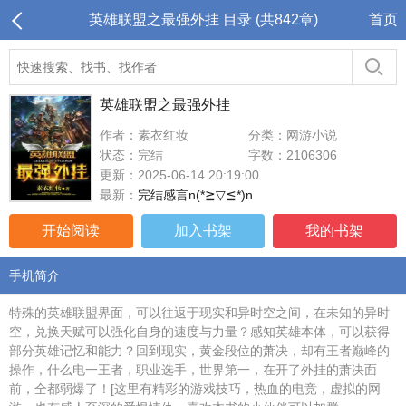
英雄联盟之最强外挂 目录 (共842章)
首页
英雄联盟之最强外挂
作者：素衣红妆
分类：网游小说
状态：完结
字数：2106306
更新：2025-06-14 20:19:00
最新：
完结感言n(*≧▽≦*)n
开始阅读
加入书架
我的书架
手机简介
特殊的英雄联盟界面，可以往返于现实和异时空之间，在未知的异时
空，兑换天赋可以强化自身的速度与力量？感知英雄本体，可以获得
部分英雄记忆和能力？回到现实，黄金段位的萧决，却有王者巅峰的
操作，什么电一王者，职业选手，世界第一，在开了外挂的萧决面
前，全都弱爆了！[这里有精彩的游戏技巧，热血的电竞，虚拟的网