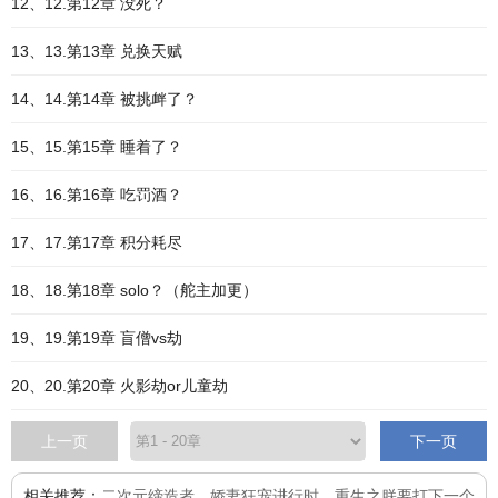
12、12.第12章 没死？
13、13.第13章 兑换天赋
14、14.第14章 被挑衅了？
15、15.第15章 睡着了？
16、16.第16章 吃罚酒？
17、17.第17章 积分耗尽
18、18.第18章 solo？（舵主加更）
19、19.第19章 盲僧vs劫
20、20.第20章 火影劫or儿童劫
上一页
下一页
相关推荐：
二次元缔造者
、
娇妻狂宠进行时
、
重生之朕要打下一个