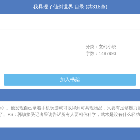
我具现了仙剑世界 目录 (共318章)
分类：玄幻小说
字数：1487993
加入书架
ine》。他发现自己拿着手机玩游就可以得到可具现物品，只要有足够愿
了。PS：郭镇接受记者采访告诉所有人要相信科学，武术是没有什么轻