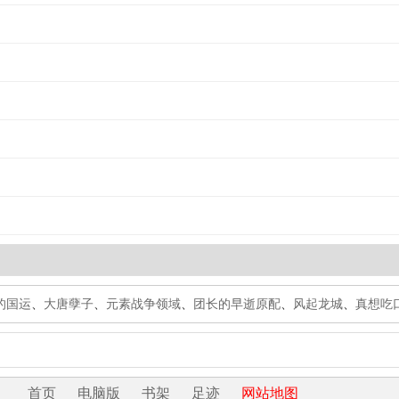
的国运
、
大唐孽子
、
元素战争领域
、
团长的早逝原配
、
风起龙城
、
真想吃
首页
电脑版
书架
足迹
网站地图