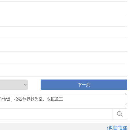
下一页
口饱饭
、
枪破剑界我为皇
、
永恒圣王
↑返回顶部