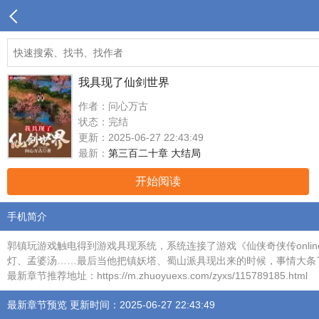
我具现了仙剑世界
作者：问心万古
状态：完结
更新：2025-06-27 22:43:49
最新：
第三百二十章 大结局
开始阅读
手机简介
郭镇玩游戏触电得到游戏具现系统，系统连接了游戏《仙侠奇侠传onl
灯、孟婆汤……最后当他把镇妖塔、蜀山派具现出来的时候，事情大条
最新章节推荐地址：https://m.zhuoyuexs.com/zyxs/115789185.html
最新章节预览 更新时间：2025-06-27 22:43:49