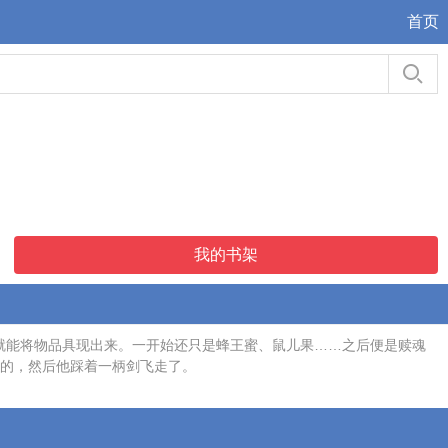
首页
我的书架
力就能将物品具现出来。一开始还只是蜂王蜜、鼠儿果……之后便是赎魂
功的，然后他踩着一柄剑飞走了。