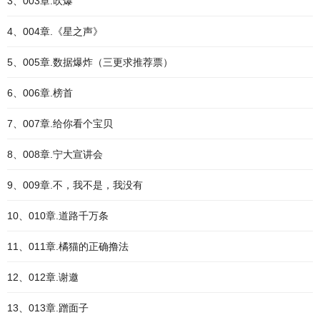
3、003章.吹爆
4、004章.《星之声》
5、005章.数据爆炸（三更求推荐票）
6、006章.榜首
7、007章.给你看个宝贝
8、008章.宁大宣讲会
9、009章.不，我不是，我没有
10、010章.道路千万条
11、011章.橘猫的正确撸法
12、012章.谢邀
13、013章.蹭面子