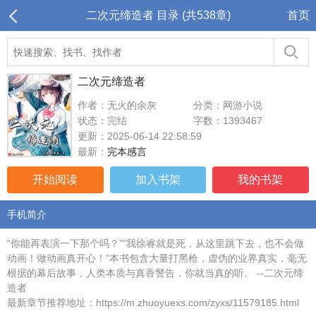
二次元缔造者 目录 (共538章)
首页
二次元缔造者
作者：无火的余灰
分类：网游小说
状态：完结
字数：1393467
更新：2025-06-14 22:58:59
最新：
完本感言
开始阅读
加入书架
我的书架
手机简介
“你能再表演一下那个吗？”“我徐睿就是死，从这里跳下去，也不会做
动画！做动画真开心！”本书包含大量打黑枪，虚伪的业界真实，毫无
根据的幕后故事，人类本质与真香警告，你就当真的听。 --二次元缔
造者
最新章节推荐地址：https://m.zhuoyuexs.com/zyxs/11579185.html