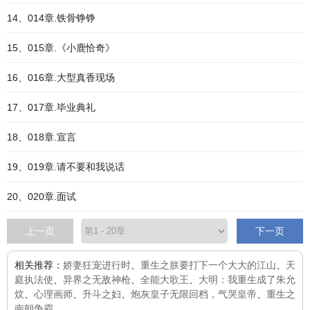
14、014章.铁骨铮铮
15、015章.《小鹿恰奇》
16、016章.大型真香现场
17、017章.毕业典礼
18、018章.宣言
19、019章.请不要和我说话
20、020章.面试
上一页
下一页
相关推荐：
娇妻狂宠进行时
、
重生之朕要打下一个大大的江山
、
天
庭执法使
、
异界之无敌神枪
、
全能大歌王
、
大明：我重生成了朱允
炆
、
心理画师
、
升斗之妇
、
炮灰皇子无限回档，气哭皇帝
、
重生之
南朝争霸