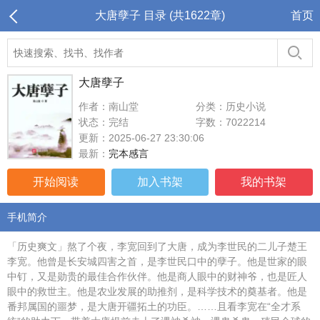
大唐孽子 目录 (共1622章)
首页
大唐孽子
作者：南山堂
分类：历史小说
状态：完结
字数：7022214
更新：2025-06-27 23:30:06
最新：
完本感言
开始阅读
加入书架
我的书架
手机简介
「历史爽文」熬了个夜，李宽回到了大唐，成为李世民的二儿子楚王
李宽。他曾是长安城四害之首，是李世民口中的孽子。他是世家的眼
中钉，又是勋贵的最佳合作伙伴。他是商人眼中的财神爷，也是匠人
眼中的救世主。他是农业发展的助推剂，是科学技术的奠基者。他是
番邦属国的噩梦，是大唐开疆拓土的功臣。……且看李宽在“全才系