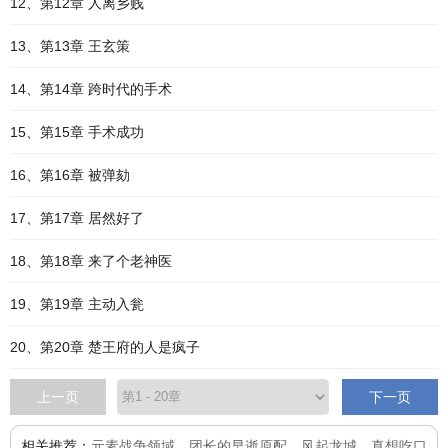
12、第12章 人离乡贱
13、第13章 王玄策
14、第14章 跨时代的手术
15、第15章 手术成功
16、第16章 被弹劾
17、第17章 居然好了
18、第18章 来了个老神医
19、第19章 主动入瓮
20、第20章 楚王府的人是疯子
上一页
下一页
相关推荐：
元素战争领域
、
团长的早逝原配
、
风起龙城
、
真想吃口