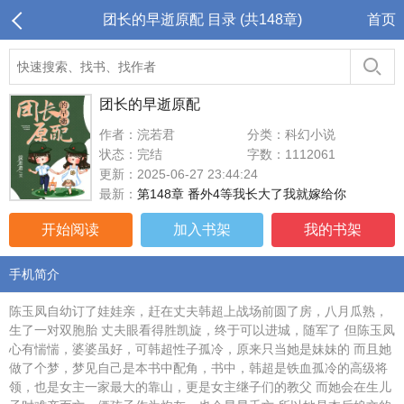
团长的早逝原配 目录 (共148章)
首页
团长的早逝原配
作者：浣若君
分类：科幻小说
状态：完结
字数：1112061
更新：2025-06-27 23:44:24
最新：
第148章 番外4等我长大了我就嫁给你
开始阅读
加入书架
我的书架
手机简介
陈玉凤自幼订了娃娃亲，赶在丈夫韩超上战场前圆了房，八月瓜熟，
生了一对双胞胎 丈夫眼看得胜凯旋，终于可以进城，随军了 但陈玉凤
心有惴惴，婆婆虽好，可韩超性子孤冷，原来只当她是妹妹的 而且她
做了个梦，梦见自己是本书中配角，书中，韩超是铁血孤冷的高级将
领，也是女主一家最大的靠山，更是女主继子们的教父 而她会在生儿