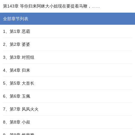
第143章 等你归来阿眯大小姐现在要提着马鞭，……
全部章节列表
1、第1章 恶霸
2、第2章 婆婆
3、第3章 对照组
4、第4章 归来
5、第5章 大首长
6、第6章 玉佩
7、第7章 风风火火
8、第8章 小叔