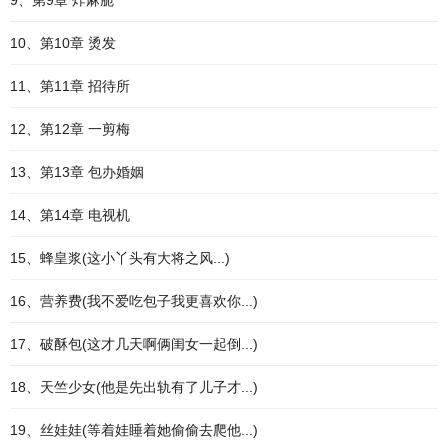
9、第9章 炸麻脆
10、第10章 烫发
11、第11章 招待所
12、第12章 一剪梅
13、第13章 包办婚姻
14、第14章 电视机
15、蜂皇浆(这小丫头有大将之风...)
16、营养费(我不爱吃包子我更喜欢你...)
17、破酥包(这才几天啊俩闺女一起倒...)
18、天竺少女(他是先出轨有了儿子才...)
19、丝娃娃(等着娃睡着她偷偷去爬他...)