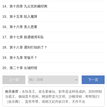
14、第十四章 九云宫的藏经阁
15、第十五章 陷入魔障
16、第十六章 美人恩重
17、第十七章 路遇镖局车队
18、第十八章 遇到打劫的了？
19、第十九章 管饭不？
20、第二十章 出城狩猎
上一页
下一页
相关推荐：
永恒圣王
、
老头要修仙
、
影帝是这样练成的
、
回到明朝
当霸王
、
侧福晋不悠闲
、
网游野蛮与文明
、
沙雕滞销，帮帮我们!
［娱乐圈］
、
盖世帝尊
、
戏精王妃作妖日常
、
天作不合