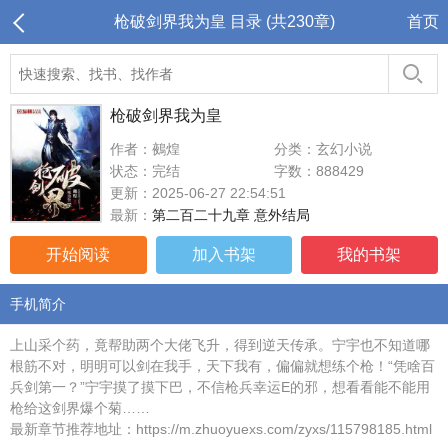
枪破剑界我为皇 目录 (共230章)
首页
枪破剑界我为皇
作者：鵺煌
分类：玄幻小说
状态：完结
字数：888429
更新：2025-06-27 22:54:51
最新：
第二百二十九章 意外结局
开始阅读
加入书架
我的书架
手机简介
上山采个药，竟帮助两个大佬飞升，得到逆天传承。宁宇也不知道哪
根筋不对，明明可以剑在我手，天下我有，偏偏就想练个枪！“凭啥百
兵剑第一？”宁宇摸了摸下巴，不信枪兵幸运E的邪，想看看能不能用
枪给这剑界爆个菊……
最新章节推荐地址：https://m.zhuoyuexs.com/zyxs/115798185.html