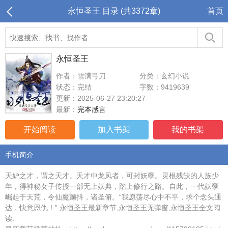
永恒圣王 目录 (共3372章)
首页
永恒圣王
作者：雪满弓刀
分类：玄幻小说
状态：完结
字数：9419639
更新：2025-06-27 23:20:27
最新：
完本感言
开始阅读
加入书架
我的书架
手机简介
天妒之才，谓之天才。天才中龙凤者，可封妖孽。灵根残缺的人族少
年，得神秘女子传授一部无上妖典，踏上修行之路。自此，一代妖孽
崛起于天荒，令仙魔颤抖，诸圣俯。“我愿荡尽心中不平，求个念头通
达，快意恩仇！” 永恒圣王最新章节,永恒圣王无弹窗,永恒圣王全文阅
读.