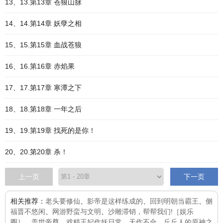
13、13.第13章 苍狼山脉
14、14.第14章 妖孽之相
15、15.第15章 血战苍狼
16、16.第16章 赤焰果
17、17.第17章 寒潭之下
18、18.第18章 一年之后
19、19.第19章 找死的是你！
20、20.第20章 杀！
上一页
下一页
相关推荐：
老头要修仙
、
影帝是这样练成的
、
回到明朝当霸王
、
侧
福晋不悠闲
、
网游野蛮与文明
、
沙雕滞销，帮帮我们!［娱乐
圈］
、
盖世帝尊
、
戏精王妃作妖日常
、
天作不合
、
丘丘人的原神之