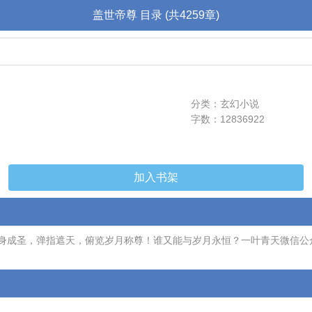
盖世帝尊 目录 (共4259章)
分类：玄幻小说
字数：12836922
加入书架
身成圣，弹指遮天，俯览岁月称尊！谁又能与岁月永恒？一叶青天微信公