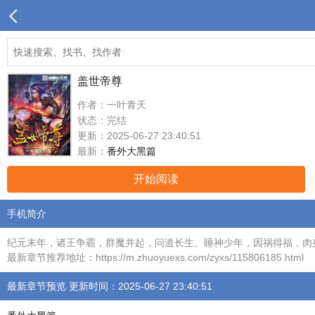
盖世帝尊
作者：一叶青天
状态：完结
更新：2025-06-27 23:40:51
最新：
番外大黑篇
开始阅读
手机简介
纪元末年，诸王争霸，群魔并起，问道长生。睡神少年，因祸得福，肉
最新章节推荐地址：https://m.zhuoyuexs.com/zyxs/115806185.html
最新章节预览 更新时间：2025-06-27 23:40:51