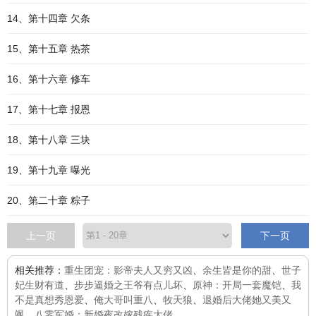
14、第十四章 欠条
15、第十五章 热茶
16、第十六章 修车
17、第十七章 报恩
18、第十八章 三块
19、第十九章 曝光
20、第二十章 粽子
上一页
下一页
相关推荐：
重生团宠：影帝夫人又穷又凶
、
余生皆是你的甜
、
世子
妃生财有道
、
步步逼婚之王爷有点儿坏
、
原神：开局一套魔铠
、
我
不是真想秀恩爱
、
俺大哥叫重八
、
牧天狼
、
退婚后大佬她又美又
飒
、
八零军婚：新婚夜改嫁残疾大佬