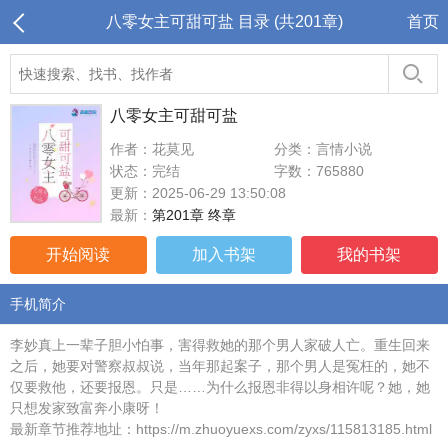
八零女主可甜可盐 目录 (共201章)
首页
八零女主可甜可盐
作者：花莫见
分类：言情小说
状态：完结
字数：765880
更新：2025-06-29 13:50:08
最新：
第201章 终章
开始阅读
加入书架
我的书架
手机简介
李妙真上一辈子胆小怕事，害得救她的那个男人家破人亡。重生回来
之后，她要对警察叔叔说，当年那起案子，那个男人是冤枉的，她不
仅要救他，还要报恩。只是……为什么报恩非得以身相许呢？她，她
只想发家致富奔小康呀！
最新章节推荐地址：https://m.zhuoyuexs.com/zyxs/115813185.html