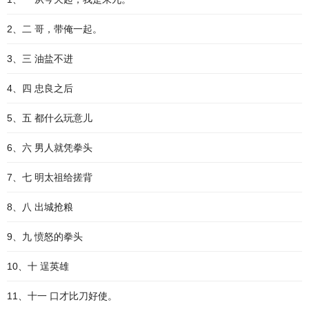
2、二 哥，带俺一起。
3、三 油盐不进
4、四 忠良之后
5、五 都什么玩意儿
6、六 男人就凭拳头
7、七 明太祖给搓背
8、八 出城抢粮
9、九 愤怒的拳头
10、十 逞英雄
11、十一 口才比刀好使。