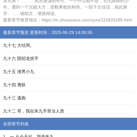
亲兄弟！”………风云激荡的年代，一个什么都不会，毛毛躁躁的少
年。遇到一个沉稳大方，坚毅果敢的和尚。一段千古佳话，就此展
开。……辅助文，谨慎阅读。
最新章节推荐地址：https://m.zhuoyuexs.com/zyxs/115820185.html
最新章节预览 更新时间：2025-06-29 14:00:55
九十七 大结局。
九十六 阴招龙抓手
九十五 渣男小九
九十四 夷狄
九十三 逃跑
九十二 哥，我在朱九手里当人质
全部章节列表
1、一 从今天起，我是朱九。