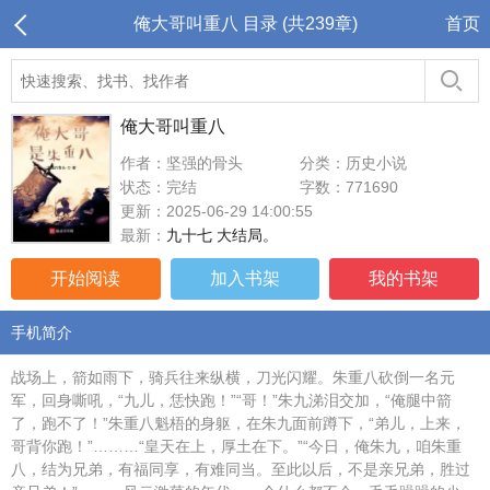
俺大哥叫重八 目录 (共239章)
首页
俺大哥叫重八
作者：坚强的骨头
分类：历史小说
状态：完结
字数：771690
更新：2025-06-29 14:00:55
最新：
九十七 大结局。
开始阅读
加入书架
我的书架
手机简介
战场上，箭如雨下，骑兵往来纵横，刀光闪耀。朱重八砍倒一名元
军，回身嘶吼，“九儿，恁快跑！”“哥！”朱九涕泪交加，“俺腿中箭
了，跑不了！”朱重八魁梧的身躯，在朱九面前蹲下，“弟儿，上来，
哥背你跑！”………“皇天在上，厚土在下。”“今日，俺朱九，咱朱重
八，结为兄弟，有福同享，有难同当。至此以后，不是亲兄弟，胜过