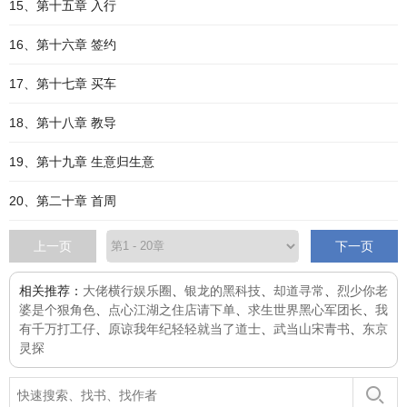
15、第十五章 入行
16、第十六章 签约
17、第十七章 买车
18、第十八章 教导
19、第十九章 生意归生意
20、第二十章 首周
上一页
下一页
相关推荐：
大佬横行娱乐圈
、
银龙的黑科技
、
却道寻常
、
烈少你老
婆是个狠角色
、
点心江湖之住店请下单
、
求生世界黑心军团长
、
我
有千万打工仔
、
原谅我年纪轻轻就当了道士
、
武当山宋青书
、
东京
灵探