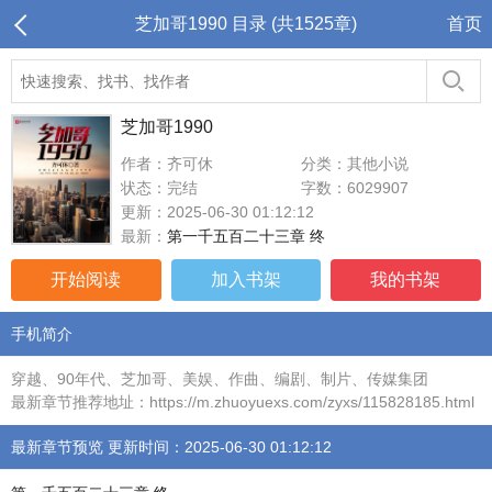
芝加哥1990 目录 (共1525章)
首页
芝加哥1990
作者：齐可休
分类：其他小说
状态：完结
字数：6029907
更新：2025-06-30 01:12:12
最新：
第一千五百二十三章 终
开始阅读
加入书架
我的书架
手机简介
穿越、90年代、芝加哥、美娱、作曲、编剧、制片、传媒集团
最新章节推荐地址：https://m.zhuoyuexs.com/zyxs/115828185.html
最新章节预览 更新时间：2025-06-30 01:12:12