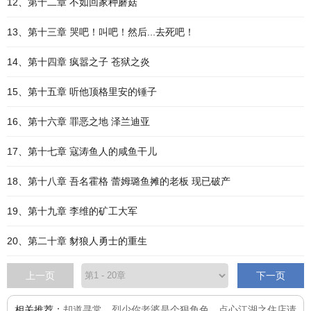
12、第十二章 不如回家种蘑菇
13、第十三章 哭吧！叫吧！然后...去死吧！
14、第十四章 疯嚣之子 苍狱之炎
15、第十五章 听他顶格里安的锤子
16、第十六章 罪恶之地 泽兰迪亚
17、第十七章 寇涛鱼人的咸鱼干儿
18、第十八章 吾名霍格 蕾姆璐鱼摊的老板 现已破产
19、第十九章 李维的矿工大军
20、第二十章 豺狼人勇士的重生
上一页
下一页
相关推荐：
却道寻常
、
烈少你老婆是个狠角色
、
点心江湖之住店请