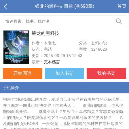
银龙的黑科技 目录 (共690章)
首页
银龙的黑科技
作者：木老七
分类：玄幻小说
状态：完结
字数：3246629
更新：2025-06-29 15:12:43
最新：
完本感言
开始阅读
加入书架
我的书架
手机简介
初来乍到破壳而出的李维，发现自己正沉浮在冒着热气的汤锅儿里，
并且面对一圈儿已经快馋哭了的狗头人... 而我们的故事，也从他
翻锅而逃开始... 魅魔圣武士？男权斗士卓尔精灵？立志要做龙骑
士的狗头人？眼魔游荡者剑客？一心复辟星河帝国的灵吸怪？ 以
及他们的顶头BOSS，一头银龙，用花里胡哨的黑科技在崩坏边缘的