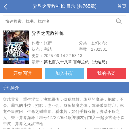
异界之无敌神枪 目录 (共765章)
首页
异界之无敌神枪
作者：张萧
分类：玄幻小说
状态：完结
字数：2782381
更新：2025-06-14 22:53:13
最新：
第七百六十八章 百年之约（大结局）
开始阅读
加入书架
我的书架
手机简介
穿越异界，重生涅盘，快意恩仇，傲视群雄。绚丽的魔法，抱歉，不
会。霸气的斗技，抱歉，也不会。身负禁魔之体，阵法破除封印，冰
龙圣皇依附，生命之树垂青。看张萧，如何手持双枪，脚踏不服之
人，登上异界巅峰！群号427227651欢迎朋友们加入一起谈古论今吹
牛皮 --异界之无敌神枪