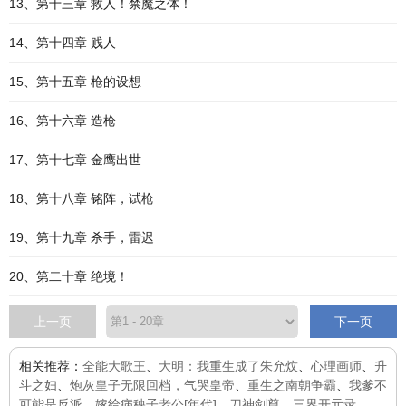
13、第十三章 救人！禁魔之体！
14、第十四章 贱人
15、第十五章 枪的设想
16、第十六章 造枪
17、第十七章 金鹰出世
18、第十八章 铭阵，试枪
19、第十九章 杀手，雷迟
20、第二十章 绝境！
上一页
下一页
相关推荐：
全能大歌王
、
大明：我重生成了朱允炆
、
心理画师
、
升
斗之妇
、
炮灰皇子无限回档，气哭皇帝
、
重生之南朝争霸
、
我爹不
可能是反派
、
嫁给病秧子老公[年代]
、
刀神剑尊
、
三界开元录