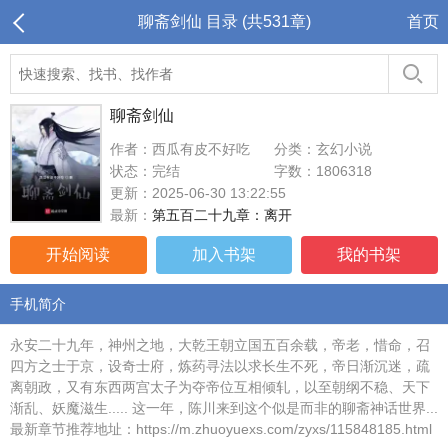
聊斋剑仙 目录 (共531章)
首页
聊斋剑仙
作者：西瓜有皮不好吃
分类：玄幻小说
状态：完结
字数：1806318
更新：2025-06-30 13:22:55
最新：
第五百二十九章：离开
开始阅读
加入书架
我的书架
手机简介
永安二十九年，神州之地，大乾王朝立国五百余载，帝老，惜命，召
四方之士于京，设奇士府，炼药寻法以求长生不死，帝日渐沉迷，疏
离朝政，又有东西两宫太子为夺帝位互相倾轧，以至朝纲不稳、天下
渐乱、妖魔滋生..... 这一年，陈川来到这个似是而非的聊斋神话世界...
最新章节推荐地址：https://m.zhuoyuexs.com/zyxs/115848185.html