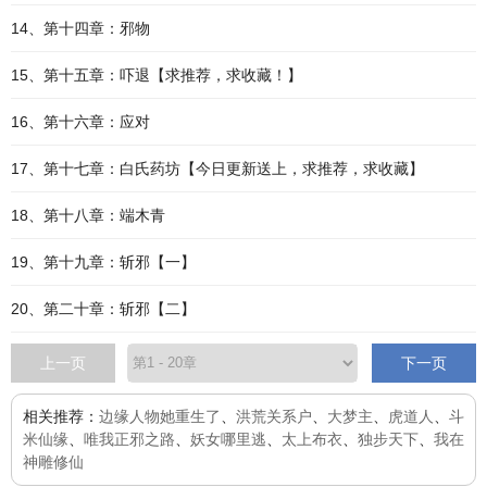
14、第十四章：邪物
15、第十五章：吓退【求推荐，求收藏！】
16、第十六章：应对
17、第十七章：白氏药坊【今日更新送上，求推荐，求收藏】
18、第十八章：端木青
19、第十九章：斩邪【一】
20、第二十章：斩邪【二】
上一页
下一页
相关推荐：
边缘人物她重生了
、
洪荒关系户
、
大梦主
、
虎道人
、
斗
米仙缘
、
唯我正邪之路
、
妖女哪里逃
、
太上布衣
、
独步天下
、
我在
神雕修仙