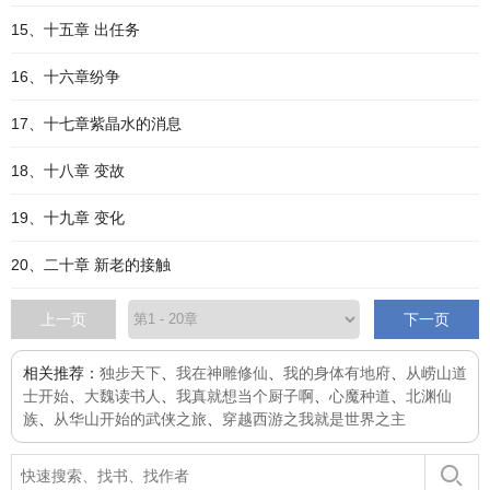
15、十五章 出任务
16、十六章纷争
17、十七章紫晶水的消息
18、十八章 变故
19、十九章 变化
20、二十章 新老的接触
上一页
下一页
相关推荐：
独步天下
、
我在神雕修仙
、
我的身体有地府
、
从崂山道
士开始
、
大魏读书人
、
我真就想当个厨子啊
、
心魔种道
、
北渊仙
族
、
从华山开始的武侠之旅
、
穿越西游之我就是世界之主