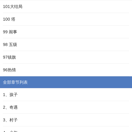
101大结局
100 塔
99 闹事
98 五级
97镇旗
96热情
全部章节列表
1、孩子
2、奇遇
3、村子