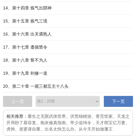
14、第十四章 炼气出阴神
15、第十五章 炼气三境
16、第十六章 出关遇熟人
17、第十七章 遵循禁令
18、第十八章 誓不为人
19、第十九章 剑修一道
20、第二十章 一观三都五主十八头
上一页
下一页
相关推荐：
重生之无限武侠世界
、
洪荒锦鲤游
、
青芫世家
、
天龙之
开局秒了慕容复
、
炮灰修真指南
、
帝少追缉令，天才萌宝亿万妻
、
虎帅
、
老婆请自重
、
出名太快怎么办
、
从今天开始做藩王