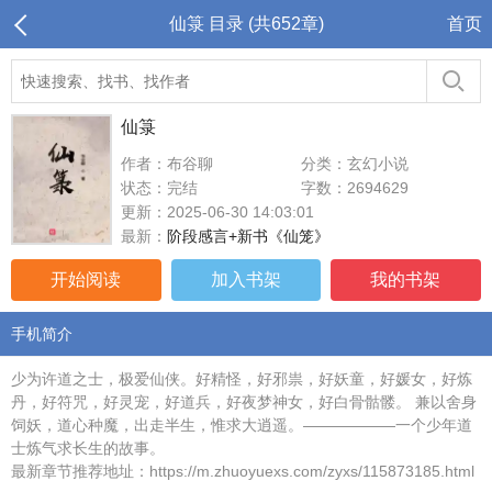
仙箓 目录 (共652章)
首页
仙箓
作者：布谷聊
分类：玄幻小说
状态：完结
字数：2694629
更新：2025-06-30 14:03:01
最新：
阶段感言+新书《仙笼》
开始阅读
加入书架
我的书架
手机简介
少为许道之士，极爱仙侠。好精怪，好邪祟，好妖童，好媛女，好炼
丹，好符咒，好灵宠，好道兵，好夜梦神女，好白骨骷髅。 兼以舍身
饲妖，道心种魔，出走半生，惟求大逍遥。——————一个少年道
士炼气求长生的故事。
最新章节推荐地址：https://m.zhuoyuexs.com/zyxs/115873185.html