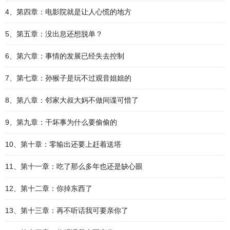
4、第四章：电影院就是让人心慌的地方
5、第五章：没出息还想脱单？
6、第六章：事情的发展已经失去控制
7、第七章：孙猴子是玩不过观音姐姐的
8、第八章：邻家大叔大妈不做间谍可惜了
9、第九章：干坏事为什么要偷偷的
10、第十章：零输出还要上赶着送塔
11、第十一章：吃了那么多年也还是缺心眼
12、第十二章：你掉东西了
13、第十三章：再不听话我可要亲你了