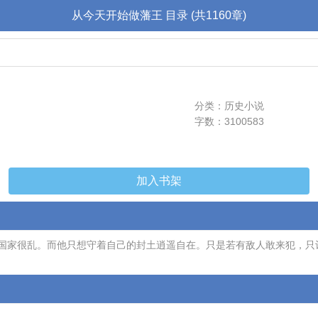
从今天开始做藩王 目录 (共1160章)
分类：历史小说
字数：3100583
加入书架
国家很乱。而他只想守着自己的封土逍遥自在。只是若有敌人敢来犯，只