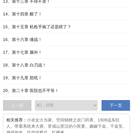
13、第十三章 不得不攻！
14、第十四章 醒了！
15、第十五章 机枪手疯了还是瞎了？
16、第十六章 缠战！
17、第十七章 脑补！
18、第十八章 白刃战！
19、第十九章 怒吼！
20、第二十章 医院也不平等！
上一页
下一页
相关推荐：
小农女大当家
、
空间锦鲤之农门药香
、
1908远东狂
人
、
带着系统来大唐
、
穿成山里汉的小医妻
、
嫡嫁千金
、
千金笑
、
越战的血
、
抗战侦察兵
、
红楼春