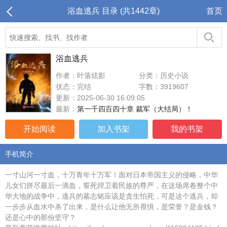
浴血逃兵 目录 (共1442章)
首页
浴血逃兵
作者：叶落炫影
分类：历史小说
状态：完结
字数：3919607
更新：2025-06-30 16:09:05
最新：
第一千四百四十章 裁军（大结局）！
开始阅读
加入书架
我的书架
手机简介
一寸山河一寸血，十万青年十万军！面对日本帝国主义的侵略，中华
儿女们拼尽最后一滴血，誓死捍卫着民族的尊严，在这场席卷整个中
华大地的战争中，逃兵的墓志铭应该是贪生怕死，可是这个逃兵，却
一步步从血水中杀了出来，是什么让他无所畏惧，是荣誉？是金钱？
还是心中的那份坚守？