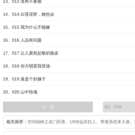
13、013 渣男不要脸
14、014 白莲花呀，她也会
15、015 我为什么不能嫁
16、016 人品有问题
17、017 让人肃然起敬的脸皮
18、018 你方唱罢我登场
19、019 真是个好姨子
20、020 山中惊魂
上一页
相关推荐：
空间锦鲤之农门药香
、
1908远东狂人
、
带着系统来大唐
、