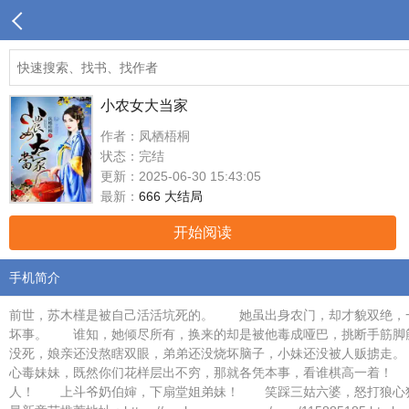
小农女大当家
作者：凤栖梧桐
状态：完结
更新：2025-06-30 15:43:05
最新：
666 大结局
开始阅读
手机简介
前世，苏木槿是被自己活活坑死的。 她虽出身农门，却才貌双绝，
坏事。 谁知，她倾尽所有，换来的却是被他毒成哑巴，挑断手筋脚
没死，娘亲还没熬瞎双眼，弟弟还没烧坏脑子，小妹还没被人贩掳走
心毒妹妹，既然你们花样层出不穷，那就各凭本事，看谁棋高一着
人！ 上斗爷奶伯婶，下扇堂姐弟妹！ 笑踩三姑六婆，怒打狼心