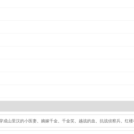
穿成山里汉的小医妻
、
嫡嫁千金
、
千金笑
、
越战的血
、
抗战侦察兵
、
红楼