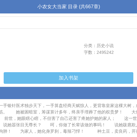
小农女大当家 目录 (共667章)
分类：历史小说
字数：2495242
加入书架
一手银针医术独步天下，一手算盘经商天赋惊人，更背靠皇家这棵大树
筋。 她被困暗室，筹谋算计多年，终亲手埋葬了他的权贵梦！ 大仇
。 前世，她眼瞎心瞎，不但害了自己还害了疼她护她的家人； 这一
！ 说她嚣张目无尊长？ 呵，你做了长辈该做的事吗！ 说她跋扈
狗肺！ 为家人，她化身罗刹，毒辣刁悍！ 种土豆，卖良药，开商