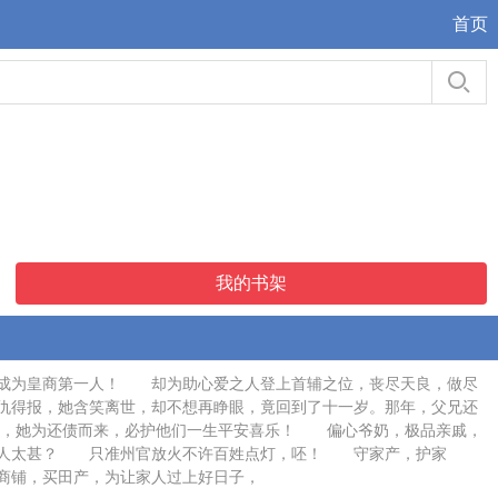
首页
我的书架
，成为皇商第一人！ 却为助心爱之人登上首辅之位，丧尽天良，做尽
得报，她含笑离世，却不想再睁眼，竟回到了十一岁。那年，父兄还
世，她为还债而来，必护他们一生平安喜乐！ 偏心爷奶，极品亲戚，
欺人太甚？ 只准州官放火不许百姓点灯，呸！ 守家产，护家
铺，买田产，为让家人过上好日子，